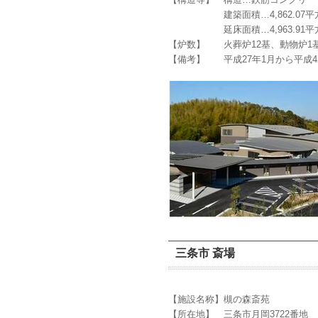
建築面積…4,862.07平
延床面積…4,963.91平
【炉数】 火葬炉12基、動物炉1基
【備考】 平成27年1月から平成42
三条市 斎場
【施設名称】槻の森斎苑
【所在地】 三条市月岡3722番地