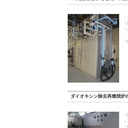
・
・
・
・
ダイオキシン除去再燃焼炉の
・
・
・