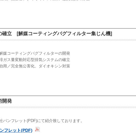
確立 [解媒コーティングバグフィルター集じん機]
解媒コーティングバグフィルターの開発
排ガス量変動対応型排気システムの確立
効用／完全無公害化、ダイオキシン対策
術開発
パンフレット(PDF)にて紹介致しております。
フレット(PDF)