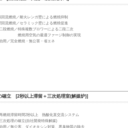
1回流燃焼／耐火レンガ壁による燃焼抑制
2回流燃焼／セラミック壁による燃焼促進
二段燃焼／特殊複数ブロワーによる二段二次
燃焼用空気の最適ファージ制御の実現
効用／完全燃焼・無公害・省エネ
確立 [2秒以上滞留＋三次処理室(解媒炉)]
再燃焼滞留時間2秒以上 熱酸化直交流システム
三次処理の確立(自社開発特殊解媒)
効用／無公害、ダイオキシン対策、悪臭物質の除去