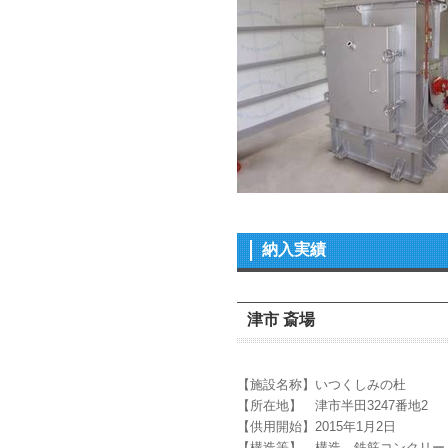
納入実績
津市 斎場
【施設名称】いつくしみの杜
【所在地】 津市半田3247番地2
【供用開始】2015年1月2日
【構造等】 構造…鉄筋コンクリー