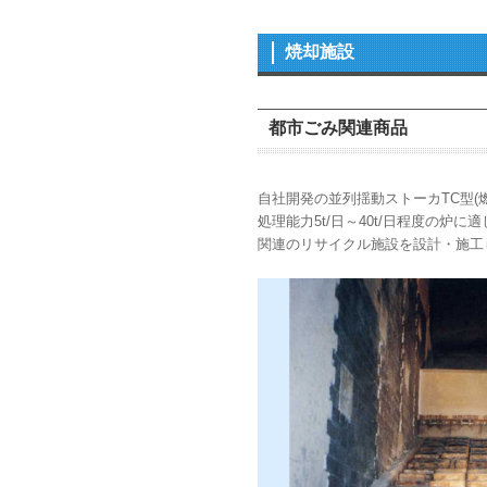
焼却施設
都市ごみ関連商品
自社開発の並列揺動ストーカTC型
処理能力5t/日～40t/日程度の炉に
関連のリサイクル施設を設計・施工